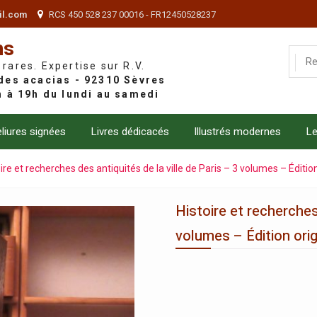
il.com
RCS 450 528 237 00016 - FR12450528237
ns
 rares. Expertise sur R.V.
liures signées
Livres dédicacés
Illustrés modernes
Le
ire et recherches des antiquités de la ville de Paris – 3 volumes – Édition
Histoire et recherches 
volumes – Édition orig