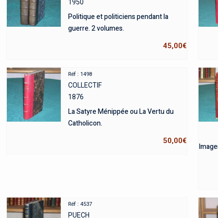
1950
Politique et politiciens pendant la
guerre. 2 volumes.
45,00
€
Réf : 1498
COLLECTIF
1876
La Satyre Ménippée ou La Vertu du
Catholicon.
50,00
€
Images
Réf : 4537
PUECH