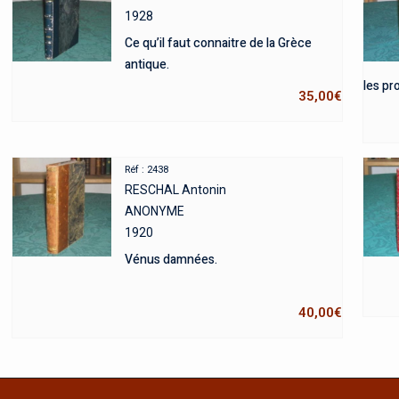
1928
Ce qu’il faut connaitre de la Grèce
antique.
les pro
35,00
€
Réf : 2438
RESCHAL Antonin
ANONYME
1920
Vénus damnées.
40,00
€