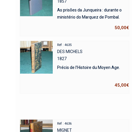
1857
As prisões da Junqueira : durante o
ministério do Marquez de Pombal.
50,00
€
Réf : 4635
DES MICHELS
1827
Précis de l’Histoire du Moyen Age.
45,00
€
Réf : 4636
MIGNET