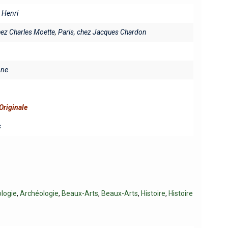
 Henri
hez Charles Moette
,
Paris, chez Jacques Chardon
ine
Originale
s
logie
,
Archéologie
,
Beaux-Arts
,
Beaux-Arts
,
Histoire
,
Histoire