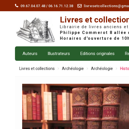
Skip
09.67.04.07.48 / 06.16.71.12.38
livresetcollections@gma
to
Livres et collectio
content
Librairie de livres anciens et
Auteurs
Illustrateurs
Editions originales
Re
Livres et collections
Archéologie
Archéologie
Histo