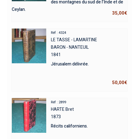
des montagnes du sud de l’Inde et de
Ceylan.
35,00
€
Réf : 4324
LE TASSE - LAMARTINE
BARON - NANTEUIL
1841
Jérusalem délivrée.
50,00
€
Réf : 2899
HARTE Bret
1873
Récits californiens.