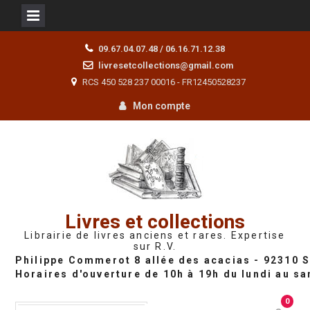
Skip
09.67.04.07.48 / 06.16.71.12.38
to
livresetcollections@gmail.com
content
RCS 450 528 237 00016 - FR12450528237
Mon compte
Livres et collections
Librairie de livres anciens et rares. Expertise
sur R.V.
0