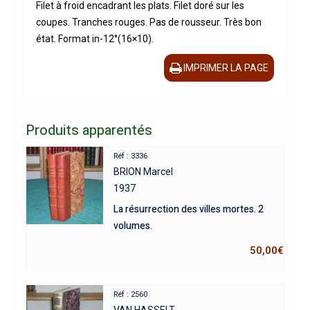
Filet à froid encadrant les plats. Filet doré sur les
coupes. Tranches rouges. Pas de rousseur. Très bon
état. Format in-12°(16×10).
IMPRIMER LA PAGE
Produits apparentés
Réf : 3336
BRION Marcel
1937
La résurrection des villes mortes. 2
volumes.
50,00
€
Réf : 2560
VAN HASSELT