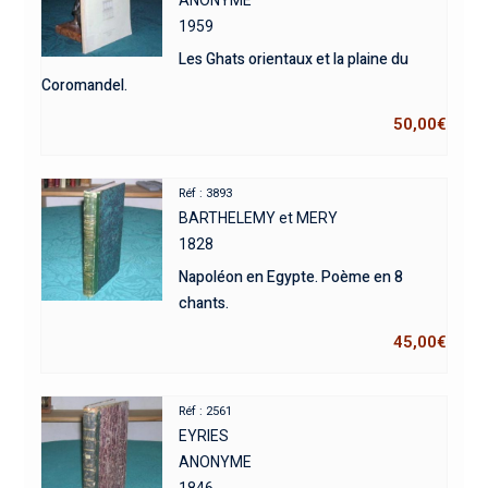
1959
Les Ghats orientaux et la plaine du
Coromandel.
50,00
€
Réf : 3893
BARTHELEMY et MERY
1828
Napoléon en Egypte. Poème en 8
chants.
45,00
€
Réf : 2561
EYRIES
ANONYME
1846