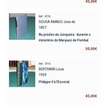
45,00
€
Réf : 4776
SOUSA AMADO Jose de
1857
As prisões da Junqueira : durante o
ministério do Marquez de Pombal.
50,00
€
Réf : 3710
BERTRAND Louis
1929
Philippe II à l’Escorial.
45,00
€