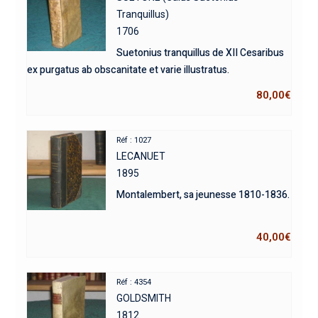
Tranquillus)
1706
Suetonius tranquillus de XII Cesaribus
ex purgatus ab obscanitate et varie illustratus.
80,00
€
Réf : 1027
LECANUET
1895
Montalembert, sa jeunesse 1810-1836.
40,00
€
Réf : 4354
GOLDSMITH
1812