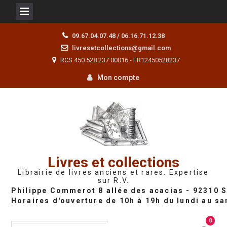
Skip
09.67.04.07.48 / 06.16.71.12.38
to
livresetcollections@gmail.com
content
RCS 450 528 237 00016 - FR12450528237
Mon compte
Livres et collections
Librairie de livres anciens et rares. Expertise
sur R.V.
0