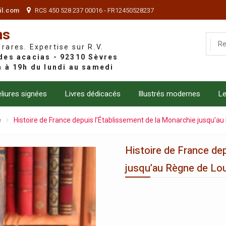
il.com
RCS 450 528 237 00016 - FR12450528237
ns
 rares. Expertise sur R.V.
liures signées
Livres dédicacés
Illustrés modernes
Le
e
Histoire de France depuis l’Établissement de la Monarchie jusqu’au
Histoire de France de
jusqu’au Règne de Lou