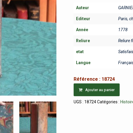
Auteur
GARNIE
Editeur
Paris, c
Année
1778
Reliure
Reliure f
etat
Satisfai
Langue
Françai
Référence :
18724
Ajouter au panier
UGS :
18724
Catégories :
Histoir