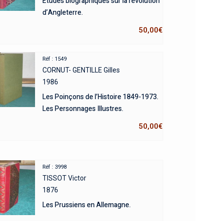
Etudes biographiques sur la révolution
d’Angleterre.
50,00
€
Réf : 1549
CORNUT- GENTILLE Gilles
1986
Les Poinçons de l’Histoire 1849-1973.
Les Personnages Illustres.
50,00
€
Réf : 3998
TISSOT Victor
1876
Les Prussiens en Allemagne.