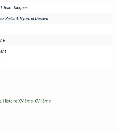
R Jean-Jacques
hez Saillant, Nyon, et Desaint
ine
sant
s
e
,
Histoire XVIème-XVIIIème