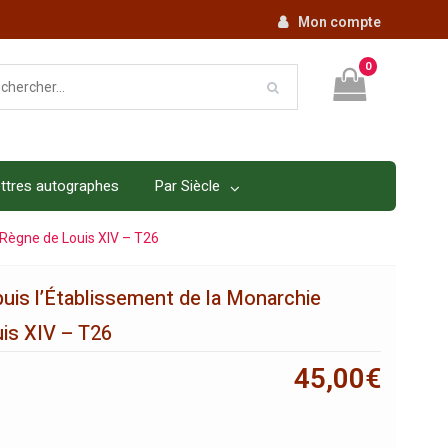
Mon compte
0
ttres autographes
Par Siècle
 Règne de Louis XIV – T26
puis l’Établissement de la Monarchie
is XIV – T26
45,00
€