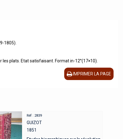
29-1805).
 les plats. Etat satisfaisant. Format in-12°(17×10).
IMPRIMER LA PAGE
Réf : 2839
GUIZOT
1851