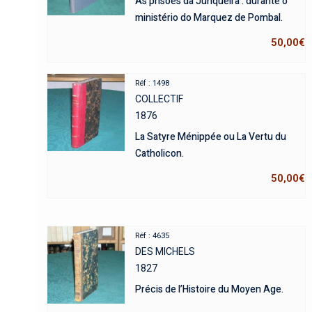
As prisões da Junqueira : durante o
ministério do Marquez de Pombal.
50,00
€
Réf : 1498
COLLECTIF
1876
La Satyre Ménippée ou La Vertu du
Catholicon.
50,00
€
Réf : 4635
DES MICHELS
1827
Précis de l’Histoire du Moyen Age.