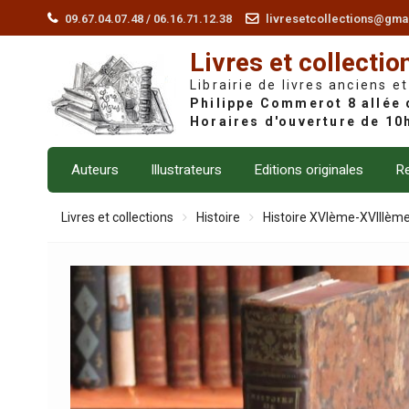
Skip
09.67.04.07.48 / 06.16.71.12.38
livresetcollections@gma
to
Livres et collectio
content
Librairie de livres anciens et
Auteurs
Illustrateurs
Editions originales
Re
Livres et collections
Histoire
Histoire XVIème-XVIIIèm