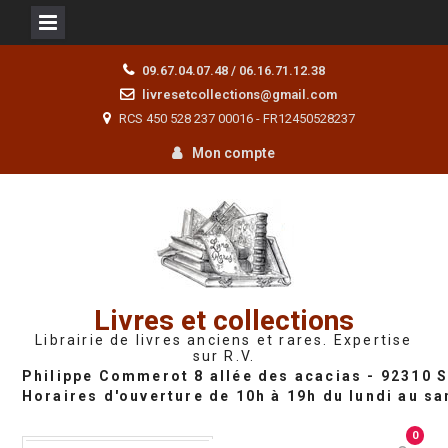
Skip
09.67.04.07.48 / 06.16.71.12.38
to
livresetcollections@gmail.com
content
RCS 450 528 237 00016 - FR12450528237
Mon compte
Livres et collections
Librairie de livres anciens et rares. Expertise
sur R.V.
0