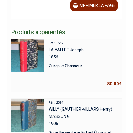
IMPRIMER LA PAGE
Produits apparentés
Réf : 1582
LA VALLEE Joseph
1856
Zurga le Chasseur.
80,00
€
Réf : 2394
WILLY (GAUTHIER-VILLARS Henry)
MASSON G.
1906
Suzette veut me lâcher! (Tropical