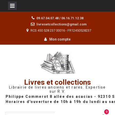
Skip
09.67.04.07.48 / 06.16.71.12.38
to
livresetcollections@gmail.com
content
RCS 450 528 237 00016 - FR12450528237
Mon compte
Livres et collections
Librairie de livres anciens et rares. Expertise
sur R.V.
0