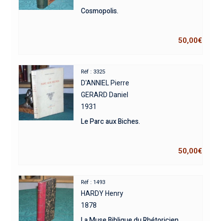
Cosmopolis.
50,00
€
Réf : 3325
D'ANNIEL Pierre
GERARD Daniel
1931
Le Parc aux Biches.
50,00
€
Réf : 1493
HARDY Henry
1878
La Muse Biblique du Rhétoricien