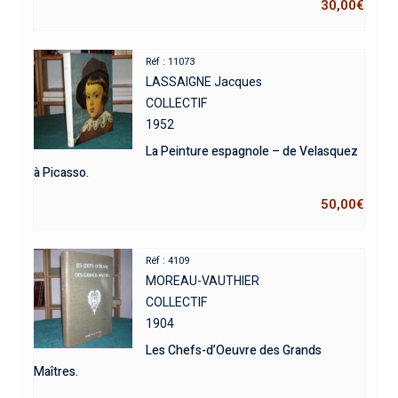
30,00
€
Réf : 11073
LASSAIGNE Jacques
COLLECTIF
1952
La Peinture espagnole – de Velasquez
à Picasso.
50,00
€
Réf : 4109
MOREAU-VAUTHIER
COLLECTIF
1904
Les Chefs-d’Oeuvre des Grands
Maîtres.