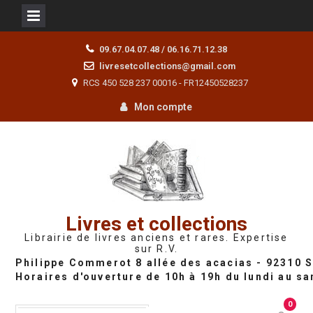
Skip
09.67.04.07.48 / 06.16.71.12.38
to
livresetcollections@gmail.com
content
RCS 450 528 237 00016 - FR12450528237
Mon compte
Livres et collections
Librairie de livres anciens et rares. Expertise
sur R.V.
0