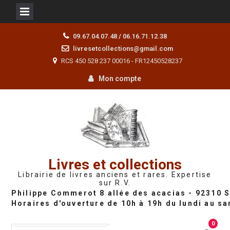
Skip
09.67.04.07.48 / 06.16.71.12.38
to
livresetcollections@gmail.com
content
RCS 450 528 237 00016 - FR12450528237
Mon compte
Livres et collections
Librairie de livres anciens et rares. Expertise
sur R.V.
0