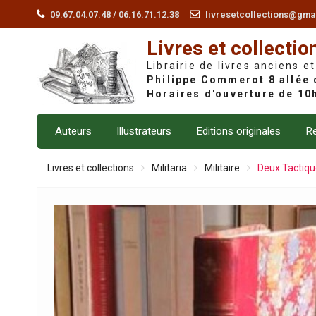
Skip
09.67.04.07.48 / 06.16.71.12.38
livresetcollections@gma
to
Livres et collectio
content
Librairie de livres anciens et
Auteurs
Illustrateurs
Editions originales
Re
Livres et collections
Militaria
Militaire
Deux Tactiqu