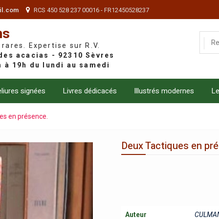
il.com
RCS 450 528 237 00016 - FR12450528237
ns
 rares. Expertise sur R.V.
liures signées
Livres dédicacés
Illustrés modernes
Le
es en présence.
Deux Tactiques en pr
Auteur
CULMAN