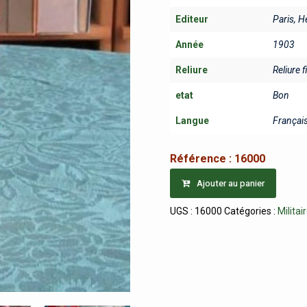
Editeur
Paris, H
Année
1903
Reliure
Reliure f
etat
Bon
Langue
Françai
Référence :
16000
Ajouter au panier
UGS :
16000
Catégories :
Militai