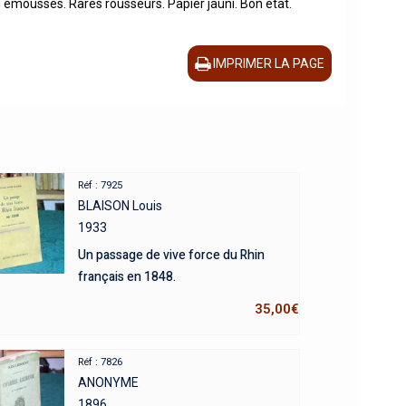
s émoussés. Rares rousseurs. Papier jauni. Bon état.
IMPRIMER LA PAGE
Réf : 7925
BLAISON Louis
1933
Un passage de vive force du Rhin
français en 1848.
35,00
€
Réf : 7826
ANONYME
1896