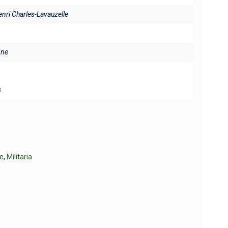
enri Charles-Lavauzelle
ine
s
re
,
Militaria