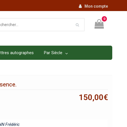
Mon compte
0
ttres autographes
Par Siècle
ésence.
150,00
€
N Frédéric