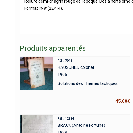
Reliure demi-chagrin rouge de l’époque. Dos à nerfs orné d
Format in-8°(22×14).
Produits apparentés
Réf : 7941
HAUSCHILD colonel
1905
Solutions des Thèmes tactiques.
45,00
€
Réf : 12114
BRACK (Antoine Fortuné)
1829