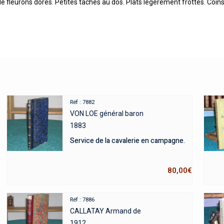
e fleurons dorés. Petites tâches au dos. Plats légèrement frottés. Coin
Réf : 7882
VON LOE général baron
1883
Service de la cavalerie en campagne.
80,00
€
Réf : 7886
CALLATAY Armand de
1912