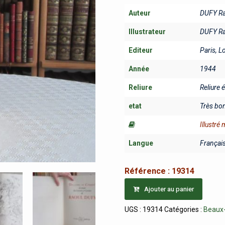
Auteur
DUFY Ra
Illustrateur
DUFY Ra
Editeur
Paris, L
Année
1944
Reliure
Reliure 
etat
Très bo
Illustré
Langue
Françai
Référence :
19314
Ajouter au panier
UGS :
19314
Catégories :
Beaux