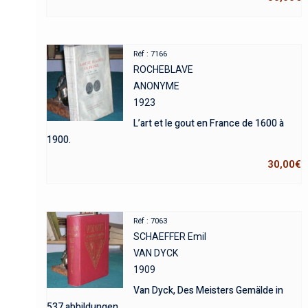
Réf : 7166
ROCHEBLAVE
ANONYME
1923
L’art et le gout en France de 1600 à
1900.
30,00
€
Réf : 7063
SCHAEFFER Emil
VAN DYCK
1909
Van Dyck, Des Meisters Gemälde in
537 abbildungen.