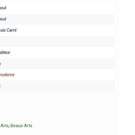
oul
oul
ouis Carré
éditeur
n
 moderne
s
-Arts
,
Beaux-Arts