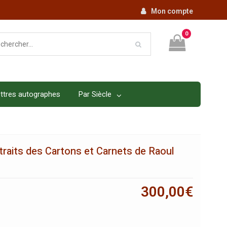
Mon compte
0
ttres autographes
Par Siècle
traits des Cartons et Carnets de Raoul
300,00
€