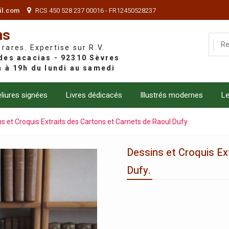
il.com
RCS 450 528 237 00016 - FR12450528237
ns
 rares. Expertise sur R.V.
liures signées
Livres dédicacés
Illustrés modernes
Le
s et Croquis Extraits des Cartons et Carnets de Raoul Dufy.
Dessins et Croquis Ex
Dufy.