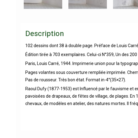
Description
102 dessins dont 38 à double page. Préface de Louis Carré.
Édition tirée à 703 exemplaires. Celui-ci N°359, Un des 20
Paris, Louis Carré, 1944. Imprimerie union pour la typogra
Pages volantes sous couverture rempliée imprimée. Chemise 
Pas de rousseur. Très bon état. Format in-4°(35×27).
Raoul Dufy (1877-1953) est Influencé par le fauvisme et en 
pavoisées de drapeaux, de fêtes de village, de plages. En 
chevaux, de modèles en atelier, des natures mortes. Il f