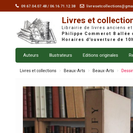
Skip
09.67.04.07.48 / 06.16.71.12.38
livresetcollections@gma
to
Livres et collectio
content
Librairie de livres anciens et
Auteurs
Illustrateurs
Editions originales
Re
Livres et collections
Beaux-Arts
Beaux-Arts
Dessin