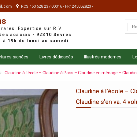
il.com
RCS 450 528 237 00016 - FR12450528237
ns
 rares. Expertise sur R.V.
liures signées
Livres dédicacés
Illustrés modernes
Le
Claudine à l’école – Claudine à Paris – Claudine en ménage – Claudin
Claudine à l’école – C
Claudine s’en va. 4 vo