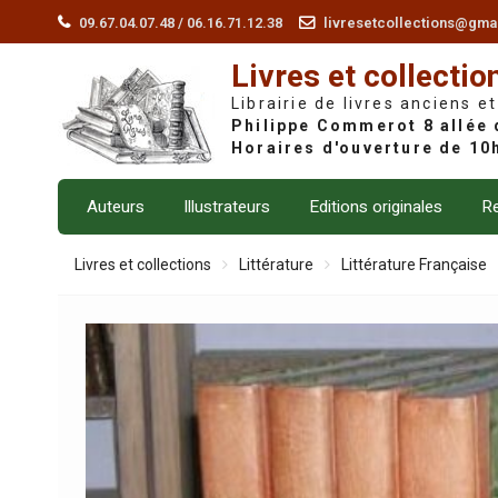
Skip
09.67.04.07.48 / 06.16.71.12.38
livresetcollections@gma
to
Livres et collectio
content
Librairie de livres anciens et
Auteurs
Illustrateurs
Editions originales
Re
Livres et collections
Littérature
Littérature Française