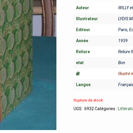
Auteur
WILLY e
Illustrateur
LYDIS Ma
Editeur
Paris, E
Année
1939
Reliure
Reliure f
etat
Bon
Illustré
Langue
Françai
Rupture de stock
UGS :
6932
Catégories :
Littérat