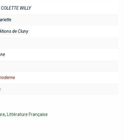
t COLETTE WILLY
riette
ditions de Cluny
ine
 moderne
s
ure
,
Littérature Française