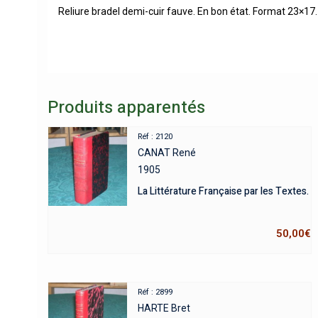
Reliure bradel demi-cuir fauve. En bon état. Format 23×17.
Produits apparentés
Réf : 2120
CANAT René
1905
La Littérature Française par les Textes.
50,00
€
Réf : 2899
HARTE Bret