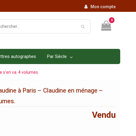
Mon compte
0
ttres autographes
Par Siècle
e s’en va. 4 volumes.
laudine à Paris – Claudine en ménage –
lumes.
Vendu