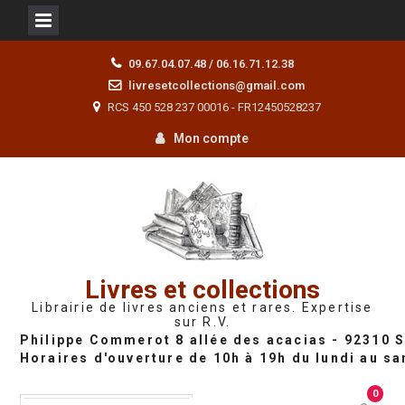
Skip
09.67.04.07.48 / 06.16.71.12.38
to
livresetcollections@gmail.com
content
RCS 450 528 237 00016 - FR12450528237
Mon compte
Livres et collections
Librairie de livres anciens et rares. Expertise
sur R.V.
0