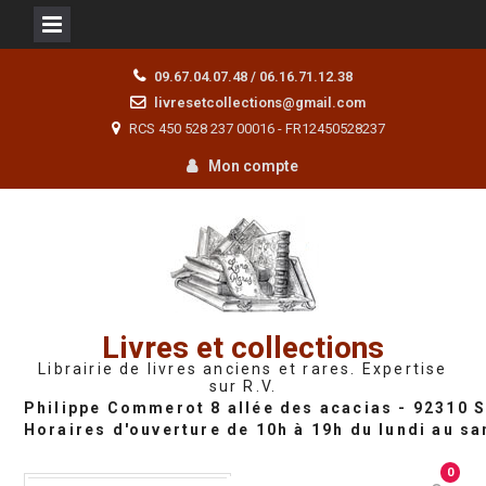
Skip
09.67.04.07.48 / 06.16.71.12.38
to
livresetcollections@gmail.com
content
RCS 450 528 237 00016 - FR12450528237
Mon compte
Livres et collections
Librairie de livres anciens et rares. Expertise
sur R.V.
0