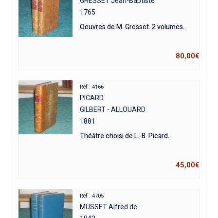
GRESSET Jean-Baptiste
1765
Oeuvres de M. Gresset. 2 volumes.
80,00
€
Réf : 4166
PICARD
GILBERT - ALLOUARD
1881
Théâtre choisi de L.-B. Picard.
45,00
€
Réf : 4705
MUSSET Alfred de