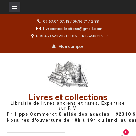
Skip
09.67.04.07.48 / 06.16.71.12.38
to
livresetcollections@gmail.com
content
RCS 450 528 237 00016 - FR12450528237
Mon compte
Livres et collections
Librairie de livres anciens et rares. Expertise
sur R.V.
0