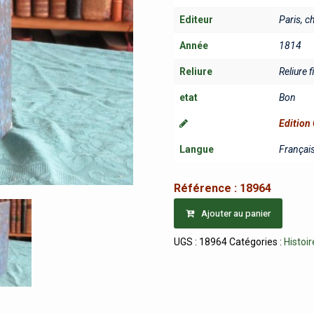
Editeur
Paris, c
Année
1814
Reliure
Reliure f
etat
Bon
Edition 
Langue
Françai
Référence :
18964
Ajouter au panier
UGS :
18964
Catégories :
Histoir