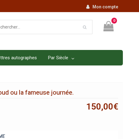
Mon compte
0
ttres autographes
Par Siècle
oud ou la fameuse journée.
150,00
€
ME