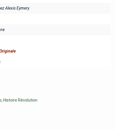
hez Alexis Eymery
ine
Originale
s
e
,
Histoire Révolution