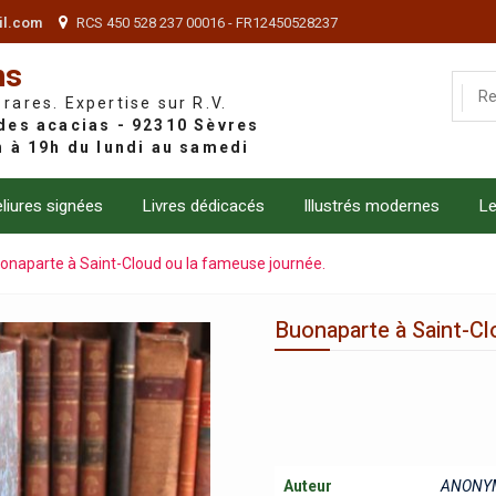
il.com
RCS 450 528 237 00016 - FR12450528237
ns
 rares. Expertise sur R.V.
liures signées
Livres dédicacés
Illustrés modernes
Le
onaparte à Saint-Cloud ou la fameuse journée.
Buonaparte à Saint-Cl
Auteur
ANONY