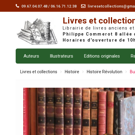
Skip
09.67.04.07.48 / 06.16.71.12.38
livresetcollections@gma
to
Livres et collectio
content
Librairie de livres anciens et
Auteurs
Illustrateurs
Editions originales
Re
Livres et collections
Histoire
Histoire Révolution
Bu