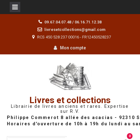
Skip
09.67.04.07.48 / 06.16.71.12.38
to
livresetcollections@gmail.com
content
RCS 450 528 237 00016 - FR12450528237
Mon compte
Livres et collections
Librairie de livres anciens et rares. Expertise
sur R.V.
0