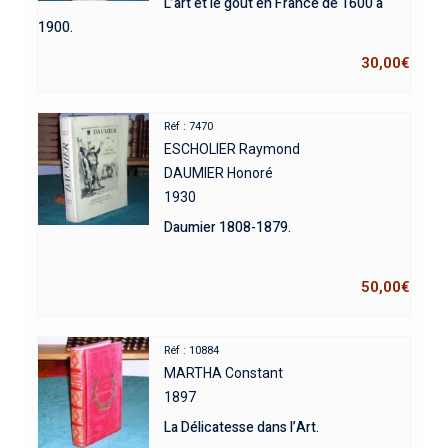
L’art et le gout en France de 1600 à
1900.
30,00
€
Réf : 7470
ESCHOLIER Raymond
DAUMIER Honoré
1930
Daumier 1808-1879.
50,00
€
Réf : 10884
MARTHA Constant
1897
La Délicatesse dans l’Art.