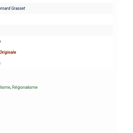
ernard Grasset
n
Originale
s
lisme
,
Régionalisme