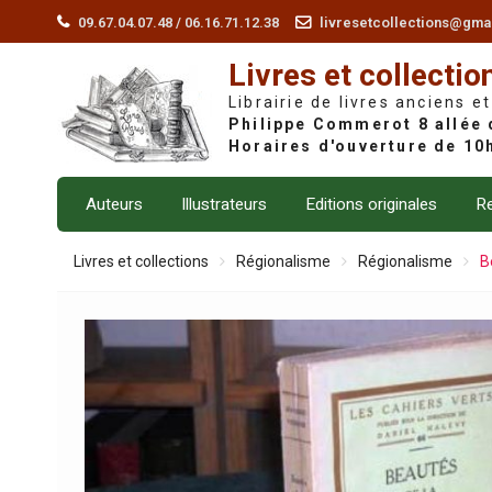
Skip
09.67.04.07.48 / 06.16.71.12.38
livresetcollections@gma
to
Livres et collectio
content
Librairie de livres anciens et
Auteurs
Illustrateurs
Editions originales
Re
Livres et collections
Régionalisme
Régionalisme
B