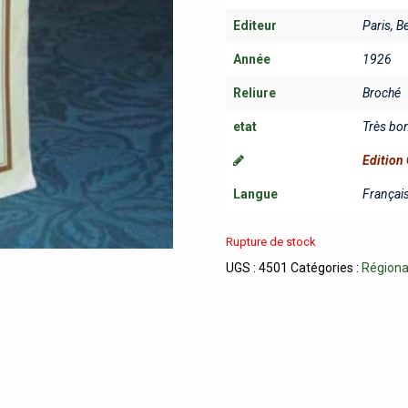
Editeur
Paris, B
Année
1926
Reliure
Broché
etat
Très bo
Edition 
Langue
Françai
Rupture de stock
UGS :
4501
Catégories :
Régiona