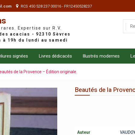
il.com
RCS 450 528 237 00016 - FR12450528237
ns
 rares. Expertise sur R.V.
liures signées
Livres dédicacés
Illustrés modernes
Le
eautés de la Provence – Édition originale.
Beautés de la Provence
Auteur
VAUDOY