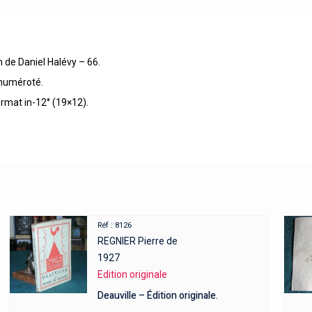
on de Daniel Halévy – 66.
 numéroté.
ormat in-12° (19×12).
Réf : 8126
REGNIER Pierre de
1927
Edition originale
Deauville – Édition originale.