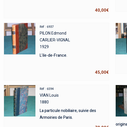
40,00
€
Réf : 6937
PILON Edmond
CARLIER-VIGNAL
1929
L’ile-de-France.
45,00
€
Réf : 6594
VIAN Louis
1880
La particule nobiliaire, suivie des
Armoiries de Paris.
origina