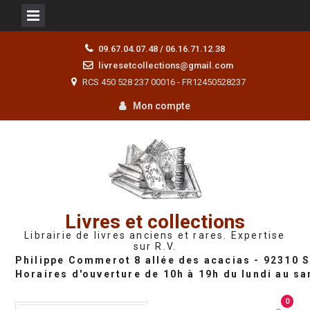
Skip
09.67.04.07.48 / 06.16.71.12.38
to
livresetcollections@gmail.com
content
RCS 450 528 237 00016 - FR12450528237
Mon compte
Livres et collections
Librairie de livres anciens et rares. Expertise
sur R.V.
0