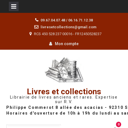
Skip
09.67.04.07.48 / 06.16.71.12.38
to
livresetcollections@gmail.com
content
RCS 450 528 237 00016 - FR12450528237
Mon compte
Livres et collections
Librairie de livres anciens et rares. Expertise
sur R.V.
0