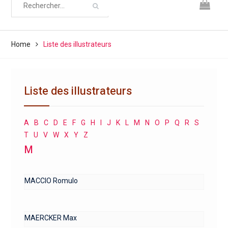
Home
Liste des illustrateurs
Liste des illustrateurs
A
B
C
D
E
F
G
H
I
J
K
L
M
N
O
P
Q
R
S
T
U
V
W
X
Y
Z
M
MACCIO Romulo
MAERCKER Max