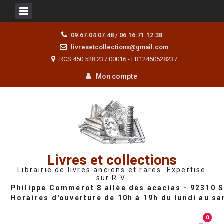
Skip
09.67.04.07.48 / 06.16.71.12.38
to
livresetcollections@gmail.com
content
RCS 450 528 237 00016 - FR12450528237
Mon compte
Livres et collections
Librairie de livres anciens et rares. Expertise
sur R.V.
0