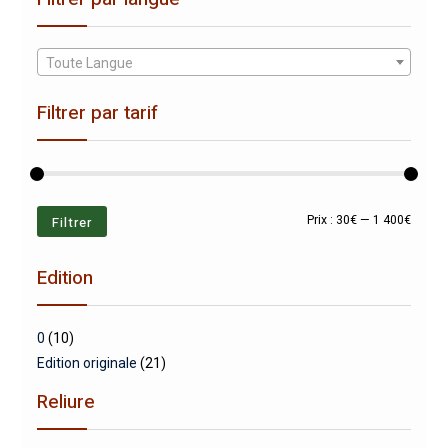
Toute Langue
Filtrer par tarif
Prix
Prix
Filtrer
Prix :
30€
—
1 400€
min
max
Edition
0
(10)
Edition originale
(21)
Reliure