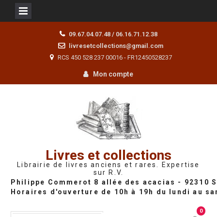
Skip
09.67.04.07.48 / 06.16.71.12.38
to
livresetcollections@gmail.com
content
RCS 450 528 237 00016 - FR12450528237
Mon compte
Livres et collections
Librairie de livres anciens et rares. Expertise
sur R.V.
0