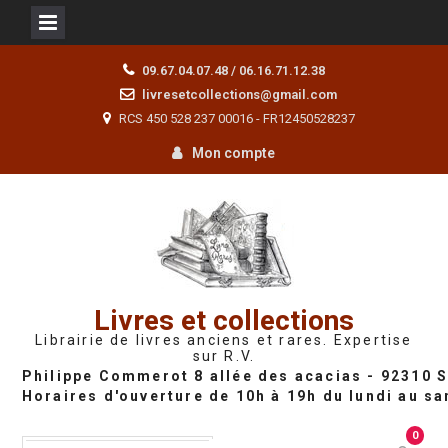
Skip
09.67.04.07.48 / 06.16.71.12.38
to
livresetcollections@gmail.com
content
RCS 450 528 237 00016 - FR12450528237
Mon compte
Livres et collections
Librairie de livres anciens et rares. Expertise
sur R.V.
0