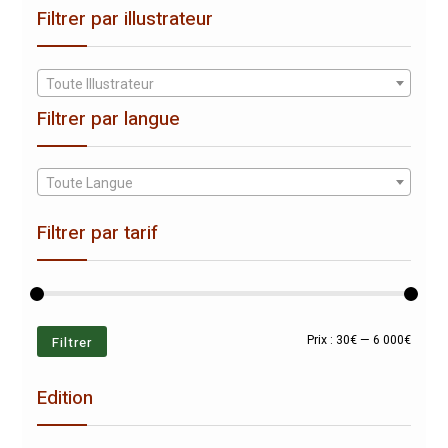
Filtrer par illustrateur
Toute Illustrateur
Filtrer par langue
Toute Langue
Filtrer par tarif
Prix
Prix
Filtrer
Prix :
30€
—
6 000€
min
max
Edition