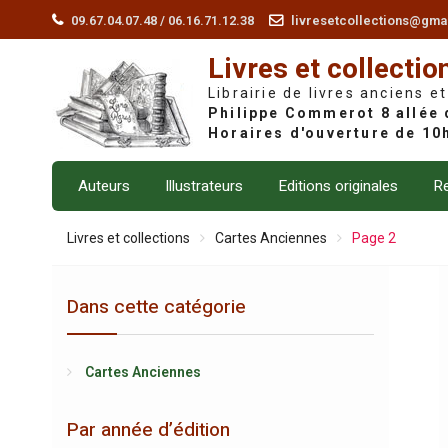
Skip
09.67.04.07.48 / 06.16.71.12.38
livresetcollections@gma
to
Livres et collectio
content
Librairie de livres anciens et
Auteurs
Illustrateurs
Editions originales
Re
Livres et collections
Cartes Anciennes
Page 2
Dans cette catégorie
Cartes Anciennes
Par année d’édition