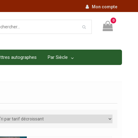
Mon compte
0
ttres autographes
Par Siècle