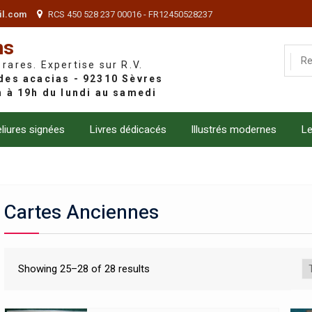
il.com
RCS 450 528 237 00016 - FR12450528237
ns
 rares. Expertise sur R.V.
liures signées
Livres dédicacés
Illustrés modernes
Le
Cartes Anciennes
Showing 25–28 of 28 results