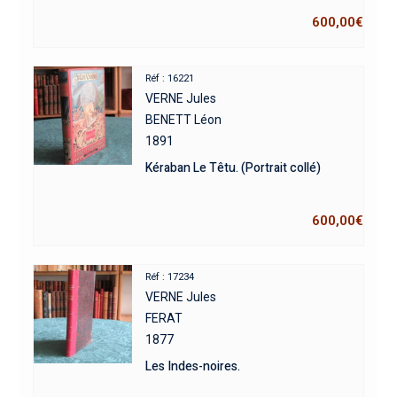
600,00
€
Réf : 16221
VERNE Jules
BENETT Léon
1891
Kéraban Le Têtu. (Portrait collé)
600,00
€
Réf : 17234
VERNE Jules
FERAT
1877
Les Indes-noires.