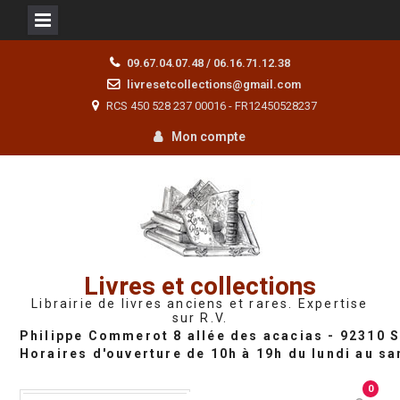
Skip
09.67.04.07.48 / 06.16.71.12.38
to
livresetcollections@gmail.com
content
RCS 450 528 237 00016 - FR12450528237
Mon compte
Livres et collections
Librairie de livres anciens et rares. Expertise
sur R.V.
0