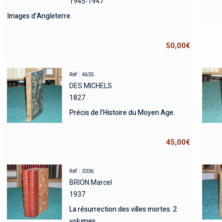
1945-1947
Images d’Angleterre.
50,00
€
Réf : 4635
DES MICHELS
1827
Précis de l’Histoire du Moyen Age.
45,00
€
Réf : 3336
BRION Marcel
1937
La résurrection des villes mortes. 2
volumes.