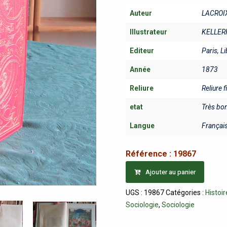
Auteur
LACROIX 
Illustrateur
KELLER
Editeur
Paris, Li
Année
1873
Reliure
Reliure 
etat
Très bo
Langue
Françai
Référence :
19867
Ajouter au panier
UGS :
19867
Catégories :
Histoir
Sociologie
,
Sociologie