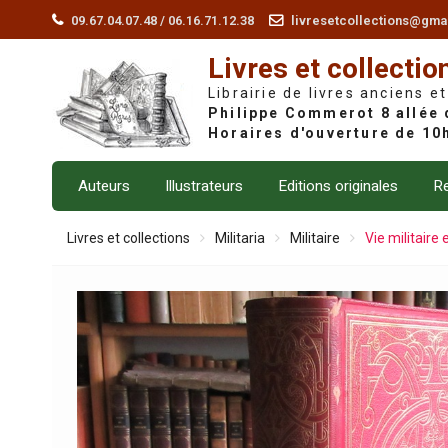
Skip
09.67.04.07.48 / 06.16.71.12.38
livresetcollections@gma
to
Livres et collectio
content
Librairie de livres anciens et
Auteurs
Illustrateurs
Editions originales
Re
Livres et collections
Militaria
Militaire
Vie militaire