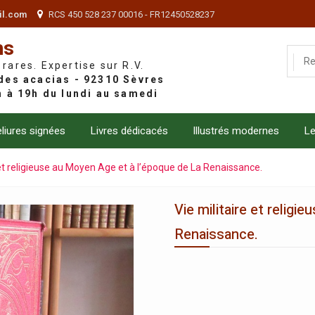
il.com
RCS 450 528 237 00016 - FR12450528237
ns
 rares. Expertise sur R.V.
liures signées
Livres dédicacés
Illustrés modernes
Le
 et religieuse au Moyen Age et à l’époque de La Renaissance.
Vie militaire et relig
Renaissance.