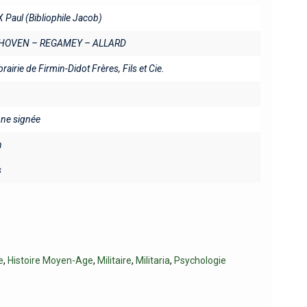
Paul (Bibliophile Jacob)
HOVEN – REGAMEY – ALLARD
brairie de Firmin-Didot Frères, Fils et Cie.
fine signée
n
s
e
,
Histoire Moyen-Age
,
Militaire
,
Militaria
,
Psychologie