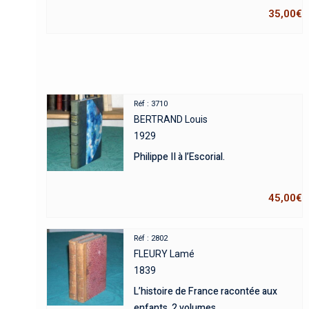
35,00
€
Réf : 3710
BERTRAND Louis
1929
Philippe II à l’Escorial.
45,00
€
Réf : 2802
FLEURY Lamé
1839
L’histoire de France racontée aux
enfants. 2 volumes.