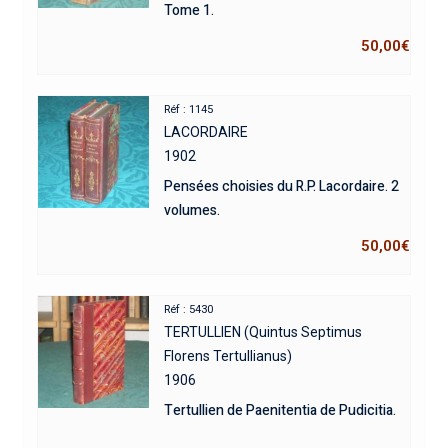
Tome 1.
50,00
€
Réf : 1145
LACORDAIRE
1902
Pensées choisies du R.P. Lacordaire. 2
volumes.
50,00
€
Réf : 5430
TERTULLIEN (Quintus Septimus
Florens Tertullianus)
1906
Tertullien de Paenitentia de Pudicitia.