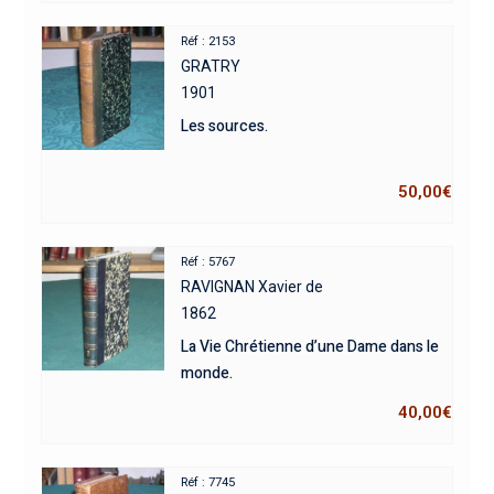
Réf : 2153
GRATRY
1901
Les sources.
50,00
€
Réf : 5767
RAVIGNAN Xavier de
1862
La Vie Chrétienne d’une Dame dans le
monde.
40,00
€
Réf : 7745