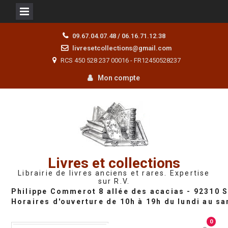
Skip
09.67.04.07.48 / 06.16.71.12.38
to
livresetcollections@gmail.com
content
RCS 450 528 237 00016 - FR12450528237
Mon compte
Livres et collections
Librairie de livres anciens et rares. Expertise
sur R.V.
0