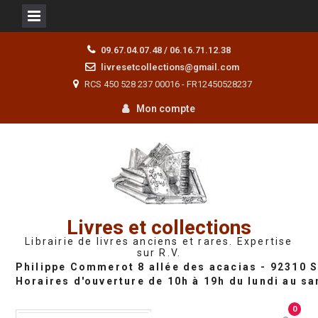
Skip
09.67.04.07.48 / 06.16.71.12.38
to
livresetcollections@gmail.com
content
RCS 450 528 237 00016 - FR12450528237
Mon compte
Livres et collections
Librairie de livres anciens et rares. Expertise
sur R.V.
0