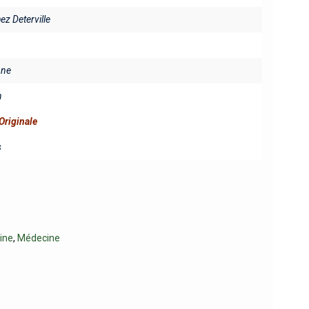
hez Deterville
ine
n
Originale
s
ine
,
Médecine