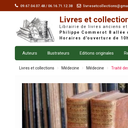
Skip
09.67.04.07.48 / 06.16.71.12.38
livresetcollections@gma
to
Livres et collectio
content
Librairie de livres anciens et
Auteurs
Illustrateurs
Editions originales
Re
Livres et collections
Médecine
Médecine
Traité de