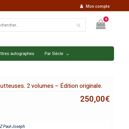
Mon compte
0
ttres autographes
Par Siècle
utteuses. 2 volumes – Édition originale.
250,00
€
Z Paul-Joseph