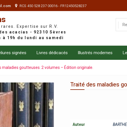
il.com
RCS 450 528 237 00016 - FR12450528237
ns
 rares. Expertise sur R.V.
liures signées
Livres dédicacés
Illustrés modernes
Le
s maladies goutteuses. 2 volumes – Édition originale.
Traité des maladies go
Auteur
BARTHE