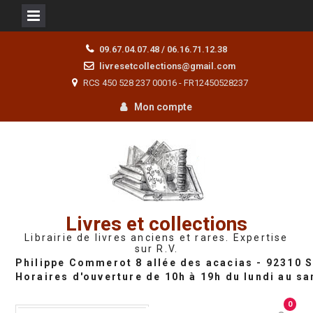
Skip
09.67.04.07.48 / 06.16.71.12.38
to
livresetcollections@gmail.com
content
RCS 450 528 237 00016 - FR12450528237
Mon compte
Livres et collections
Librairie de livres anciens et rares. Expertise
sur R.V.
0