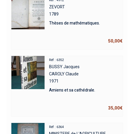
Réf : 4912
ZEVORT
1789
Thèses de mathématiques.
50,00
€
Réf : 6352
BUSSY Jacques
CAROLY Claude
1971
Amiens et sa cathédrale.
35,00
€
Réf : 6364
MINISTERE de L'AGRICULTURE