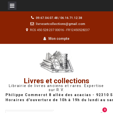
Skip
09.67.04.07.48 / 06.16.71.12.38
to
livresetcollections@gmail.com
content
RCS 450 528 237 00016 - FR12450528237
Mon compte
Livres et collections
Librairie de livres anciens et rares. Expertise
sur R.V.
0