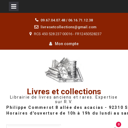
Skip
09.67.04.07.48 / 06.16.71.12.38
to
livresetcollections@gmail.com
content
RCS 450 528 237 00016 - FR12450528237
Mon compte
Livres et collections
Librairie de livres anciens et rares. Expertise
sur R.V.
0