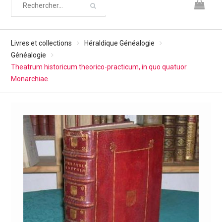
Livres et collections
Héraldique Généalogie
Généalogie
Theatrum historicum theorico-practicum, in quo quatuor
Monarchiae.