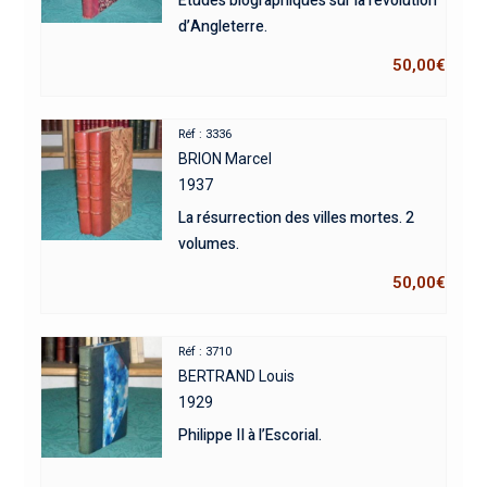
Etudes biographiques sur la révolution
d’Angleterre.
50,00
€
Réf : 3336
BRION Marcel
1937
La résurrection des villes mortes. 2
volumes.
50,00
€
Réf : 3710
BERTRAND Louis
1929
Philippe II à l’Escorial.