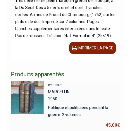
Très belle reliure plein maroquin grenat de l’époque, à
la Du Seuil. Dos à 5 nerfs orné et doré. Tranches
dorées. Armes de Proust de Chambourg (1762) sur les
plats et le dos. Imprimé sur 2 colonnes. Pages
blanches supplémentaires intercalées dans le texte.
Pas de rousseur. Très bon état. Format in-4° (25×19).
IMPRIMER LA PAGE
Produits apparentés
Réf : 3376
MARCELLIN
1950
Politique et politiciens pendant la
guerre. 2 volumes.
45,00
€