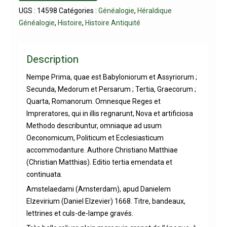
UGS :
14598
Catégories :
Généalogie
,
Héraldique
Généalogie
,
Histoire
,
Histoire Antiquité
Description
Nempe Prima, quae est Babyloniorum et Assyriorum ;
Secunda, Medorum et Persarum ; Tertia, Graecorum ;
Quarta, Romanorum. Omnesque Reges et
Impreratores, qui in illis regnarunt, Nova et artificiosa
Methodo describuntur, omniaque ad usum
Oeconomicum, Politicum et Ecclesiasticum
accommodanture. Authore Christiano Matthiae
(Christian Matthias). Editio tertia emendata et
continuata.
Amstelaedami (Amsterdam), apud Danielem
Elzevirium (Daniel Elzevier) 1668. Titre, bandeaux,
lettrines et culs-de-lampe gravés.