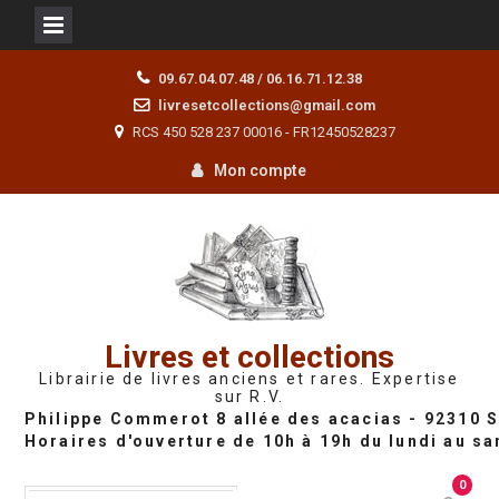
Skip
09.67.04.07.48 / 06.16.71.12.38
to
livresetcollections@gmail.com
content
RCS 450 528 237 00016 - FR12450528237
Mon compte
Livres et collections
Librairie de livres anciens et rares. Expertise
sur R.V.
0