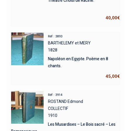
Théâtre Choisi de Racine.
40,00
€
Réf : 3893
BARTHELEMY et MERY
1828
Napoléon en Egypte. Poème en 8
chants.
45,00
€
Réf : 3914
ROSTAND Edmond
COLLECTIF
1910
Les Musardises – Le Bois sacré – Les