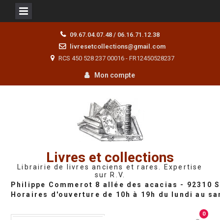
Skip
09.67.04.07.48 / 06.16.71.12.38
to
livresetcollections@gmail.com
content
RCS 450 528 237 00016 - FR12450528237
Mon compte
Livres et collections
Librairie de livres anciens et rares. Expertise
sur R.V.
0