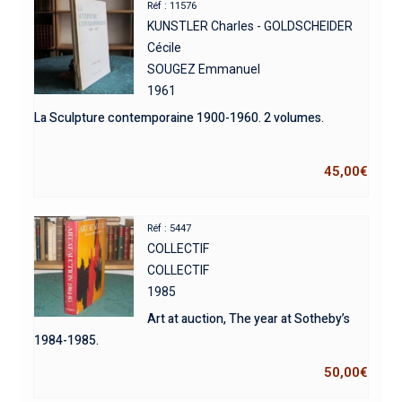
Réf : 11576
KUNSTLER Charles - GOLDSCHEIDER
Cécile
SOUGEZ Emmanuel
1961
La Sculpture contemporaine 1900-1960. 2 volumes.
45,00
€
Réf : 5447
COLLECTIF
COLLECTIF
1985
Art at auction, The year at Sotheby’s
1984-1985.
50,00
€