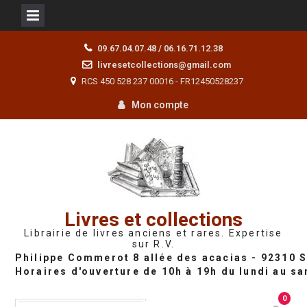
Skip
09.67.04.07.48 / 06.16.71.12.38
to
livresetcollections@gmail.com
content
RCS 450 528 237 00016 - FR12450528237
Mon compte
Livres et collections
Librairie de livres anciens et rares. Expertise
sur R.V.
0