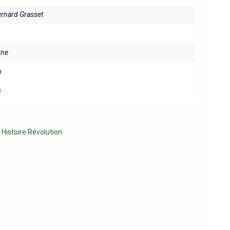
ernard Grasset
ine
n
s
,
Histoire Révolution