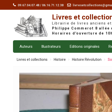
Skip
09.67.04.07.48 / 06.16.71.12.38
livresetcollections@gma
to
Livres et collectio
content
Librairie de livres anciens et
Auteurs
Illustrateurs
Editions originales
Re
Livres et collections
Histoire
Histoire Révolution
So