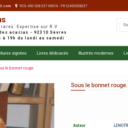
il.com
RCS 450 528 237 00016 - FR12450528237
ns
 rares. Expertise sur R.V.
liures signées
Livres dédicacés
Illustrés modernes
Le
us le bonnet rouge.
Sous le bonnet rouge.
Auteur
LENOTR