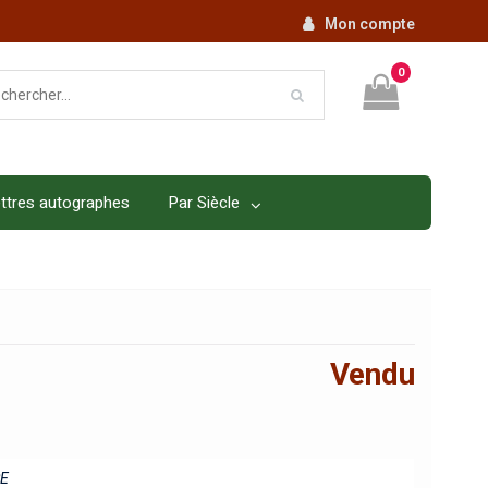
Mon compte
0
ttres autographes
Par Siècle
Vendu
E