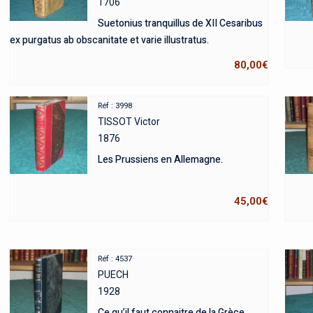
1706
Suetonius tranquillus de XII Cesaribus
ex purgatus ab obscanitate et varie illustratus.
80,00
€
Réf : 3998
TISSOT Victor
1876
Les Prussiens en Allemagne.
45,00
€
Réf : 4537
PUECH
1928
Ce qu’il faut connaitre de la Grèce