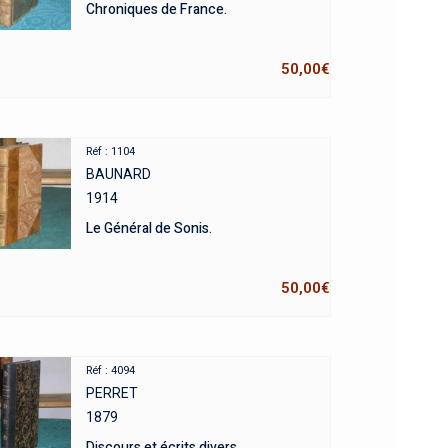
Chroniques de France.
50,00
€
Réf : 1104
BAUNARD
1914
Le Général de Sonis.
50,00
€
Réf : 4094
PERRET
1879
Discours et écrits divers.