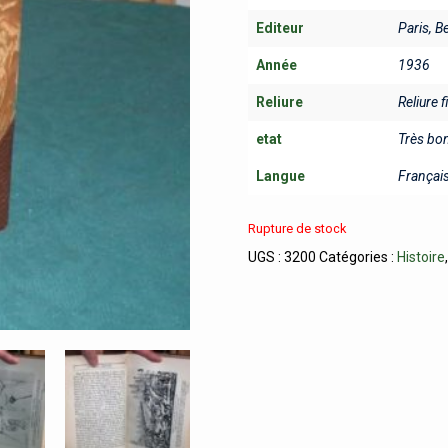
Editeur
Paris, B
Année
1936
Reliure
Reliure f
etat
Très bo
Langue
Françai
Rupture de stock
UGS :
3200
Catégories :
Histoire