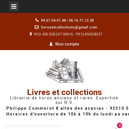
Skip
09.67.04.07.48 / 06.16.71.12.38
to
livresetcollections@gmail.com
content
RCS 450 528 237 00016 - FR12450528237
Mon compte
Livres et collections
Librairie de livres anciens et rares. Expertise
sur R.V.
0