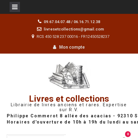
Skip
09.67.04.07.48 / 06.16.71.12.38
to
livresetcollections@gmail.com
content
RCS 450 528 237 00016 - FR12450528237
Mon compte
Livres et collections
Librairie de livres anciens et rares. Expertise
sur R.V.
0