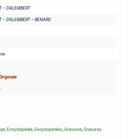
T – D'ALEMBERT
T – D'ALEMBERT – BENARD
ine
Originale
s
nat
,
Encyclopédie
,
Encyclopédies
,
Gravures
,
Gravures