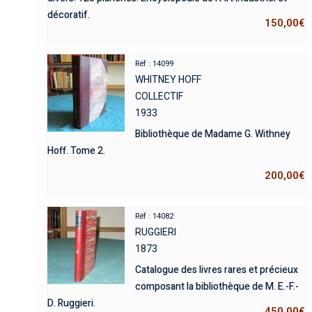
décoratif.
150,00
€
Réf : 14099
WHITNEY HOFF
COLLECTIF
1933
Bibliothèque de Madame G. Withney
Hoff. Tome 2.
200,00
€
Réf : 14082
RUGGIERI
1873
Catalogue des livres rares et précieux
composant la bibliothèque de M. E.-F.-
D. Ruggieri.
450,00
€