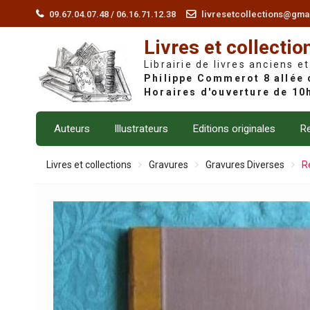
Skip
09.67.04.07.48 / 06.16.71.12.38
livresetcollections@gma
to
Livres et collectio
content
Librairie de livres anciens et
Auteurs
Illustrateurs
Editions originales
Re
Livres et collections
Gravures
Gravures Diverses
R