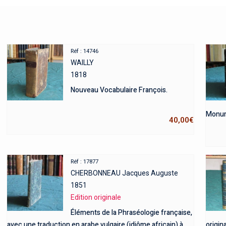
Réf : 14746
WAILLY
1818
Nouveau Vocabulaire François.
Monume
40,00
€
Réf : 17877
CHERBONNEAU Jacques Auguste
1851
Edition originale
Éléments de la Phraséologie française,
avec une traduction en arabe vulgaire (idiôme africain) à
origina