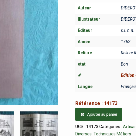
Auteur
DIDERO
Illustrateur
DIDERO
Editeur
s.l. n.n.
Année
1762
Reliure
Reliure f
etat
Bon
Edition 
Langue
Françai
Référence :
14173
Ajouter au panier
UGS :
14173
Catégories :
Artisa
Diverses
,
Techniques Métiers