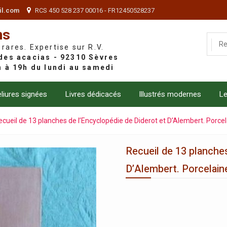
il.com
RCS 450 528 237 00016 - FR12450528237
ns
 rares. Expertise sur R.V.
liures signées
Livres dédicacés
Illustrés modernes
Le
ecueil de 13 planches de l’Encyclopédie de Diderot et D’Alembert. Porcela
Recueil de 13 planches
D’Alembert. Porcelaine