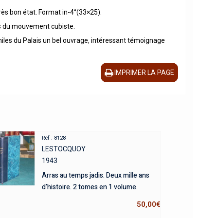
rès bon état. Format in-4°(33×25).
ants du mouvement cubiste.
philes du Palais un bel ouvrage, intéressant témoignage
IMPRIMER LA PAGE
Réf : 8128
LESTOCQUOY
1943
Arras au temps jadis. Deux mille ans
d’histoire. 2 tomes en 1 volume.
50,00
€