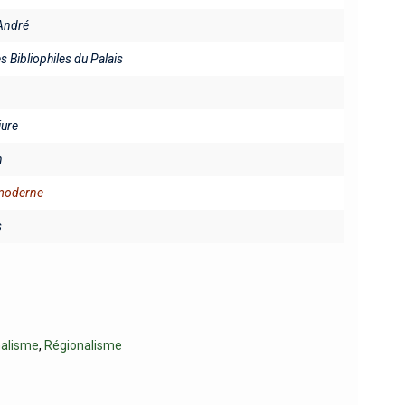
André
es Bibliophiles du Palais
iure
n
 moderne
s
nalisme
,
Régionalisme