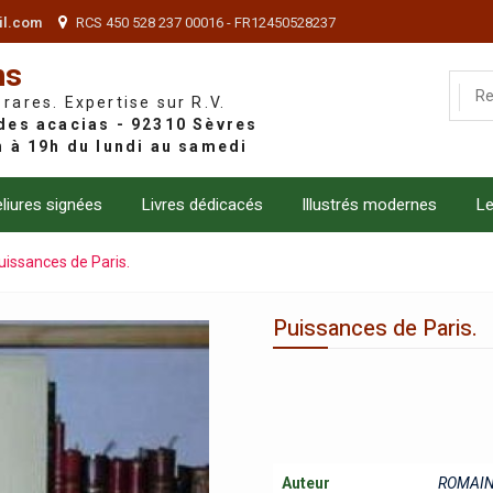
il.com
RCS 450 528 237 00016 - FR12450528237
ns
 rares. Expertise sur R.V.
liures signées
Livres dédicacés
Illustrés modernes
Le
uissances de Paris.
Puissances de Paris.
Auteur
ROMAIN