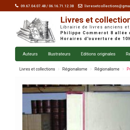
Skip
09.67.04.07.48 / 06.16.71.12.38
livresetcollections@gma
to
Livres et collectio
content
Librairie de livres anciens et
Auteurs
Illustrateurs
Editions originales
Re
Livres et collections
Régionalisme
Régionalisme
P