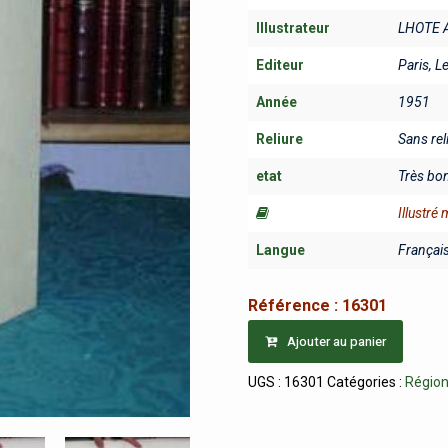
Illustrateur
LHOTE 
Editeur
Paris, L
Année
1951
Reliure
Sans rel
etat
Très bo
Illustré
Langue
Françai
Référence :
16301
Ajouter au panier
UGS :
16301
Catégories :
Régio