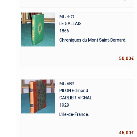
Réf : 4479
LE GALLAIS
1866
Chroniques du Mont Saint-Bernard.
50,00
€
Réf : 6937
PILON Edmond
CARLIER-VIGNAL
1929
L’ile-de-France.
45,00
€