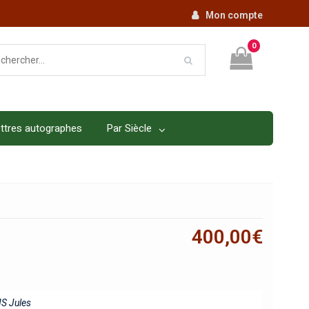
Mon compte
0
ttres autographes
Par Siècle
400,00
€
S Jules