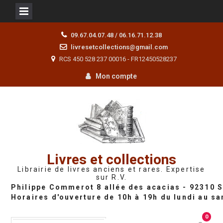
Skip
09.67.04.07.48 / 06.16.71.12.38
to
livresetcollections@gmail.com
content
RCS 450 528 237 00016 - FR12450528237
Mon compte
Livres et collections
Librairie de livres anciens et rares. Expertise
sur R.V.
0