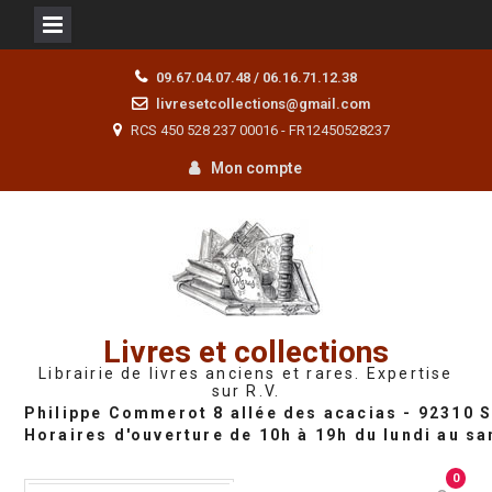
Skip
09.67.04.07.48 / 06.16.71.12.38
to
livresetcollections@gmail.com
content
RCS 450 528 237 00016 - FR12450528237
Mon compte
Livres et collections
Librairie de livres anciens et rares. Expertise
sur R.V.
0