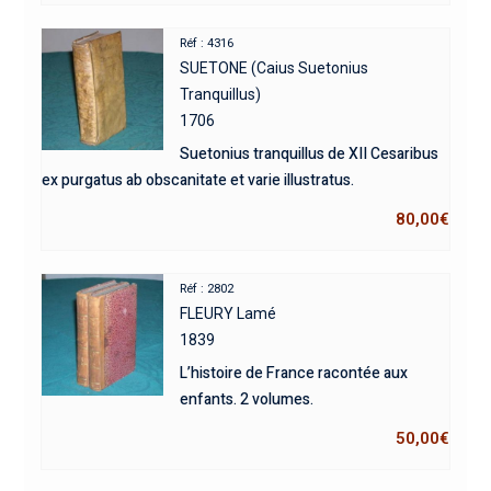
Réf : 4316
SUETONE (Caius Suetonius
Tranquillus)
1706
Suetonius tranquillus de XII Cesaribus
ex purgatus ab obscanitate et varie illustratus.
80,00
€
Réf : 2802
FLEURY Lamé
1839
L’histoire de France racontée aux
enfants. 2 volumes.
50,00
€