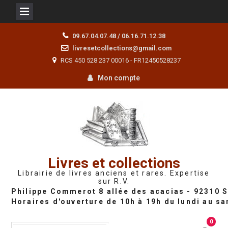
Skip
09.67.04.07.48 / 06.16.71.12.38
to
livresetcollections@gmail.com
content
RCS 450 528 237 00016 - FR12450528237
Mon compte
Livres et collections
Librairie de livres anciens et rares. Expertise
sur R.V.
0