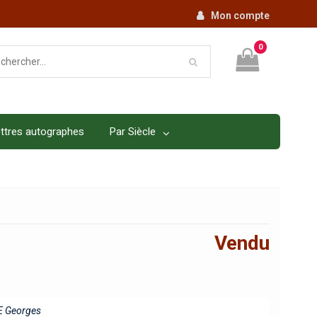
Mon compte
0
ttres autographes
Par Siècle
Vendu
 Georges