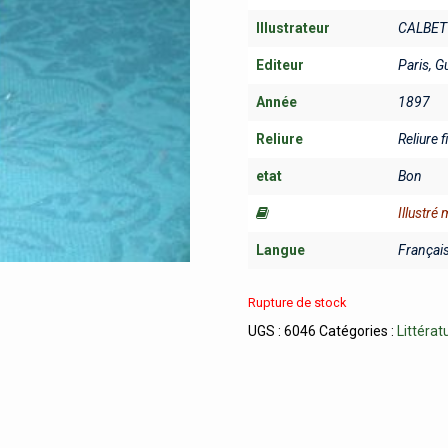
Illustrateur
CALBET 
Editeur
Paris, G
Année
1897
Reliure
Reliure f
etat
Bon
Illustré
Langue
Françai
Rupture de stock
UGS :
6046
Catégories :
Littérat