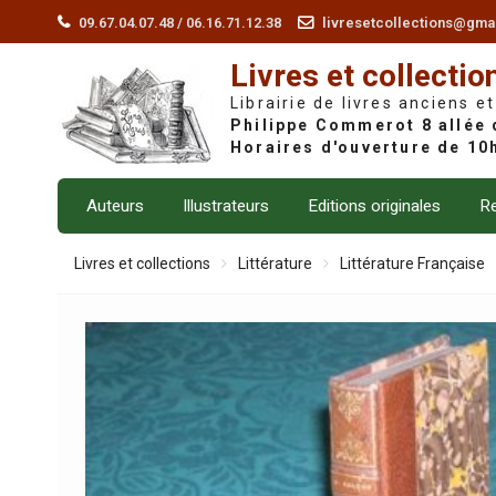
Skip
09.67.04.07.48 / 06.16.71.12.38
livresetcollections@gma
to
Livres et collectio
content
Librairie de livres anciens et
Auteurs
Illustrateurs
Editions originales
Re
Livres et collections
Littérature
Littérature Française