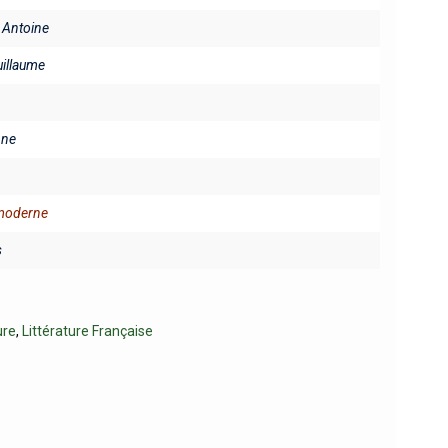
Antoine
uillaume
ine
 moderne
s
ure
,
Littérature Française