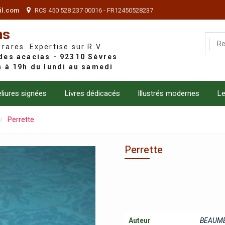
il.com
RCS 450 528 237 00016 - FR12450528237
ns
 rares. Expertise sur R.V.
liures signées
Livres dédicacés
Illustrés modernes
Le
Perrette
Perrette
Auteur
BEAUME