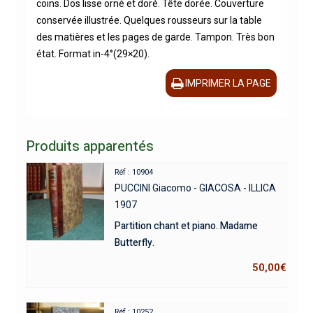
coins. Dos lisse orné et doré. Tête dorée. Couverture
conservée illustrée. Quelques rousseurs sur la table
des matières et les pages de garde. Tampon. Très bon
état. Format in-4°(29×20).
IMPRIMER LA PAGE
Produits apparentés
Réf : 10904
PUCCINI Giacomo - GIACOSA - ILLICA
1907
Partition chant et piano. Madame
Butterfly.
50,00
€
Réf : 10252