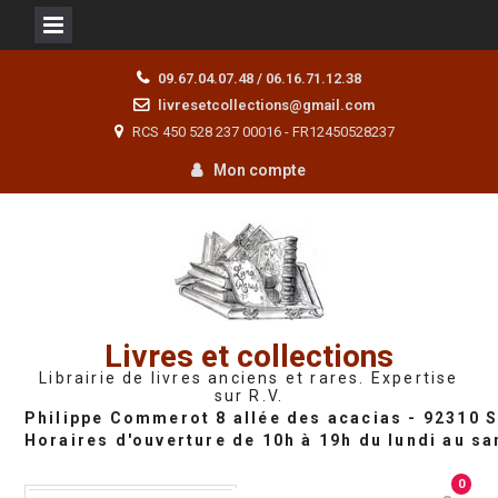
Skip
09.67.04.07.48 / 06.16.71.12.38
to
livresetcollections@gmail.com
content
RCS 450 528 237 00016 - FR12450528237
Mon compte
Livres et collections
Librairie de livres anciens et rares. Expertise
sur R.V.
0