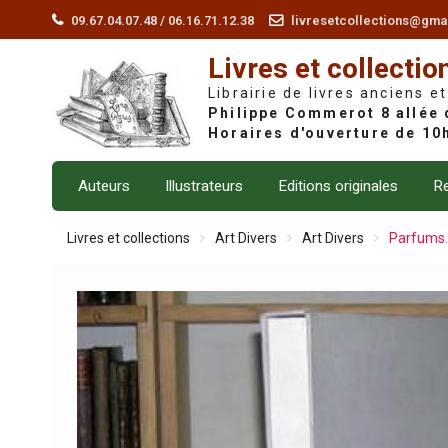
Skip
09.67.04.07.48 / 06.16.71.12.38
livresetcollections@gma
to
Livres et collectio
content
Librairie de livres anciens et
Auteurs
Illustrateurs
Editions originales
Re
Livres et collections
Art Divers
Art Divers
Parfums. 