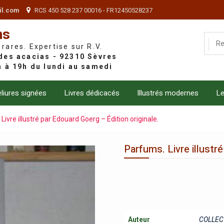
il.com
RCS 450 528 237 00016 - FR12450528237
ns
 rares. Expertise sur R.V.
liures signées
Livres dédicacés
Illustrés modernes
Le
Livre illustré par Edouard Goerg – Édition originale.
Parfums. Livre illustr
Auteur
COLLEC