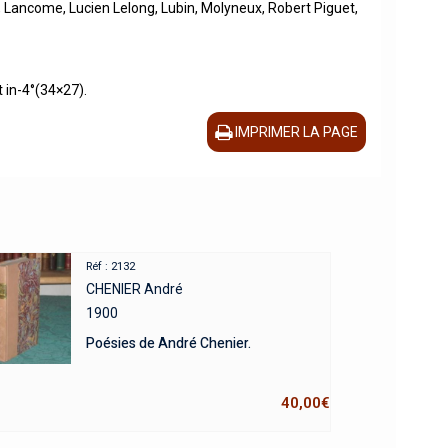
n, Lancome, Lucien Lelong, Lubin, Molyneux, Robert Piguet,
t in-4°(34×27).
IMPRIMER LA PAGE
Réf : 2132
CHENIER André
1900
Poésies de André Chenier.
40,00
€