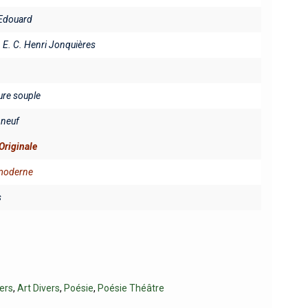
Edouard
. E. C. Henri Jonquières
ure souple
neuf
Originale
 moderne
s
vers
,
Art Divers
,
Poésie
,
Poésie Théâtre