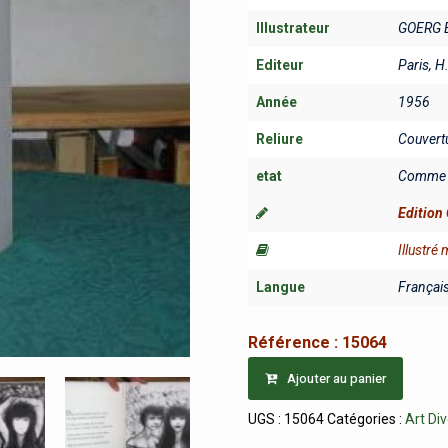
Illustrateur
GOERG 
Editeur
Paris, H
Année
1956
Reliure
Couvert
etat
Comme 
Edition 
Illustré
Langue
Françai
Référence :
15064
Ajouter au panier
UGS :
15064
Catégories :
Art Di