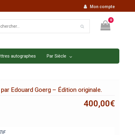
Mon compte
0
ttres autographes
Par Siècle
é par Edouard Goerg – Édition originale.
400,00
€
TIF