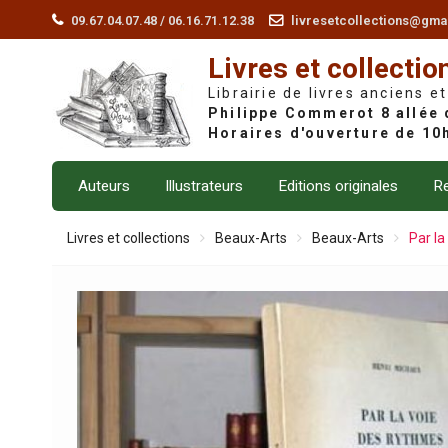
Skip
09.67.04.07.48 / 06.16.71.12.38
livresetcollections@gma
to
Livres et collectio
content
Librairie de livres anciens et
Auteurs
Illustrateurs
Editions originales
Re
Livres et collections
Beaux-Arts
Beaux-Arts
Par la