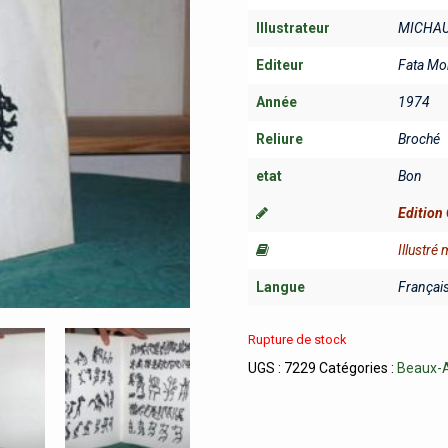
Illustrateur
MICHAU
Editeur
Fata Mo
Année
1974
Reliure
Broché
etat
Bon
Edition 
Illustré
Langue
Françai
Rupture de stock
UGS :
7229
Catégories :
Beaux-A