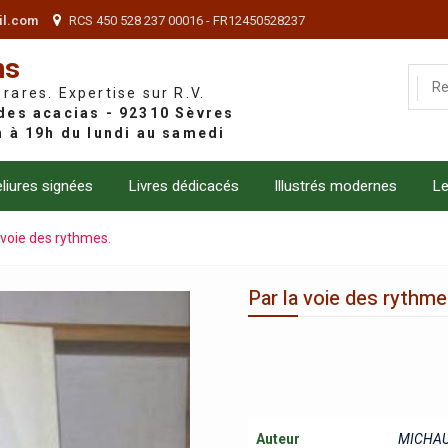
il.com
RCS 450 528 237 00016 - FR12450528237
ns
 rares. Expertise sur R.V.
liures signées
Livres dédicacés
Illustrés modernes
Le
 voie des rythmes.
Par la voie des rythme
Auteur
MICHAU