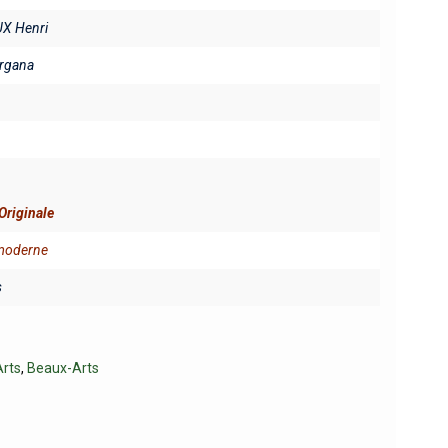
X Henri
rgana
Originale
 moderne
s
rts
,
Beaux-Arts