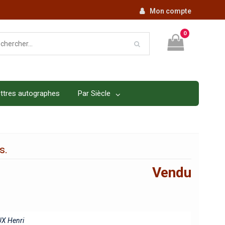
Mon compte
0
ttres autographes
Par Siècle
s.
Vendu
X Henri