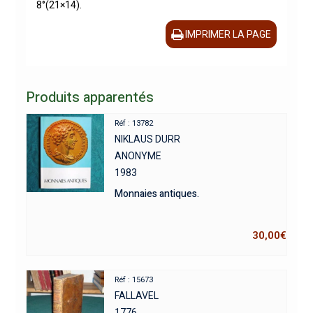
8°(21×14).
IMPRIMER LA PAGE
Produits apparentés
Réf : 13782
NIKLAUS DURR
ANONYME
1983
Monnaies antiques.
30,00
€
Réf : 15673
FALLAVEL
1776