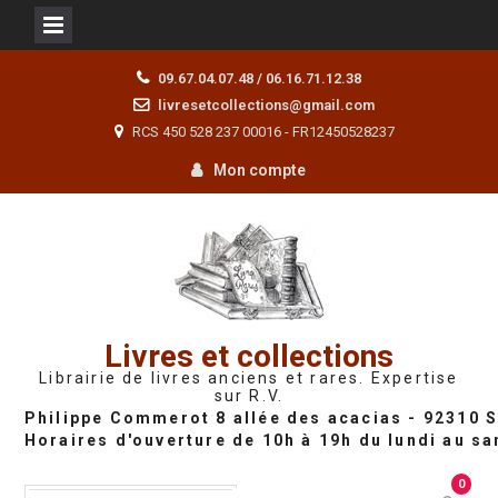
Skip
09.67.04.07.48 / 06.16.71.12.38
to
livresetcollections@gmail.com
content
RCS 450 528 237 00016 - FR12450528237
Mon compte
Livres et collections
Librairie de livres anciens et rares. Expertise
sur R.V.
0