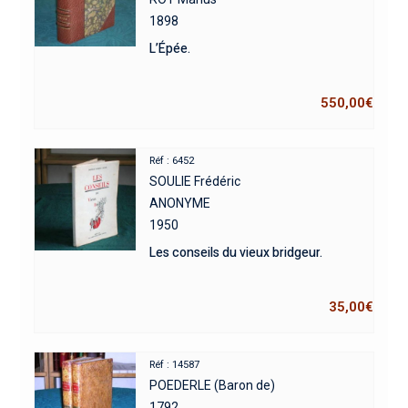
1898
L’Épée.
550,00
€
Réf : 6452
SOULIE Frédéric
ANONYME
1950
Les conseils du vieux bridgeur.
35,00
€
Réf : 14587
POEDERLE (Baron de)
1792