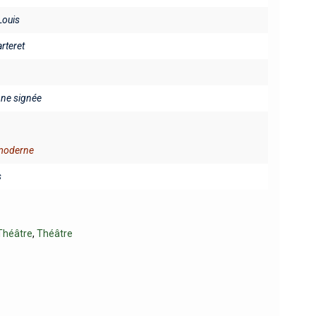
ouis
arteret
fine signée
 moderne
s
Théâtre
,
Théâtre