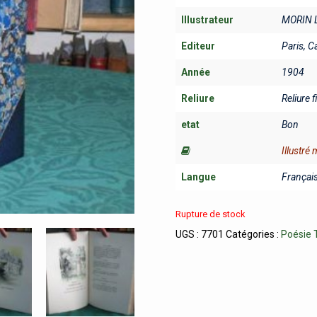
Illustrateur
MORIN L
Editeur
Paris, C
Année
1904
Reliure
Reliure 
etat
Bon
Illustré
Langue
Françai
Rupture de stock
UGS :
7701
Catégories :
Poésie 