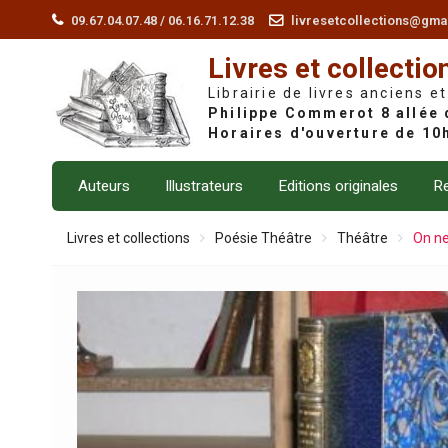
Skip
09.67.04.07.48 / 06.16.71.12.38
livresetcollections@gma
to
Livres et collectio
content
Librairie de livres anciens et
Auteurs
Illustrateurs
Editions originales
Re
Livres et collections
Poésie Théâtre
Théâtre
On ne