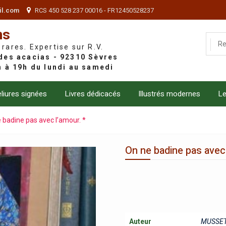
il.com
RCS 450 528 237 00016 - FR12450528237
ns
 rares. Expertise sur R.V.
liures signées
Livres dédicacés
Illustrés modernes
Le
 badine pas avec l’amour. *
On ne badine pas avec 
Auteur
MUSSET 