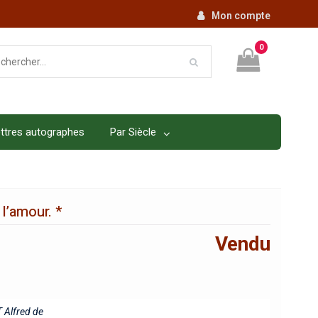
Mon compte
0
ttres autographes
Par Siècle
l’amour. *
Vendu
Alfred de