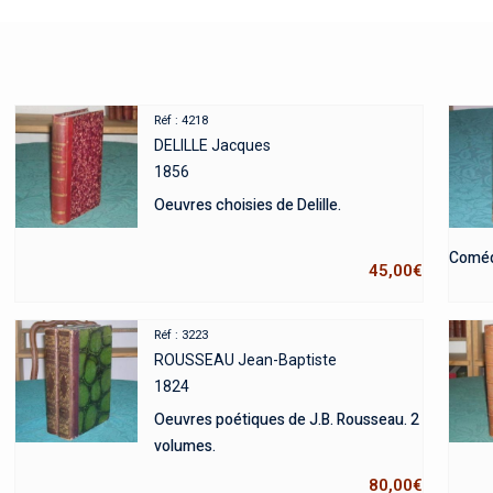
Réf : 4218
DELILLE Jacques
1856
Oeuvres choisies de Delille.
Coméd
45,00
€
Réf : 3223
ROUSSEAU Jean-Baptiste
1824
Oeuvres poétiques de J.B. Rousseau. 2
volumes.
80,00
€