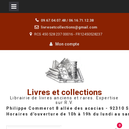
Skip
09.67.04.07.48 / 06.16.71.12.38
to
livresetcollections@gmail.com
content
RCS 450 528 237 00016 - FR12450528237
Mon compte
Livres et collections
Librairie de livres anciens et rares. Expertise
sur R.V.
0