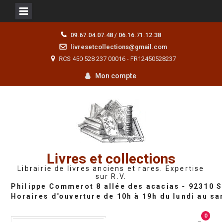
Skip
09.67.04.07.48 / 06.16.71.12.38
to
livresetcollections@gmail.com
content
RCS 450 528 237 00016 - FR12450528237
Mon compte
Livres et collections
Librairie de livres anciens et rares. Expertise
sur R.V.
0