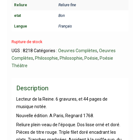
Reliure
Reliure fine
etat
Bon
Langue
Français
Rupture de stock
UGS :
8218
Catégories :
Oeuvres Complètes
,
Oeuvres
Complètes
,
Philosophie
,
Philosophie
,
Poésie
,
Poésie
Théâtre
Description
Lecteur de la Reine. 6 gravures, et 44 pages de
musique notée.
Nouvelle édition. A Paris, Regnard 1768.
Reliure plein-veau de l’époque. Dos lisse orné et doré.
Pièces de titre rouge. Triple filet doré encadrant les
plats. Tranches marbrées. Accident à la coiffe sup. du